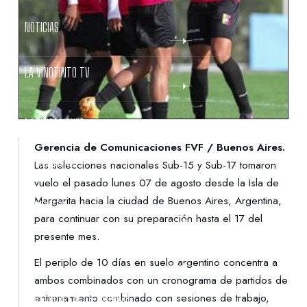
NOTICIAS
LA VINOTINTO TV
NOTIFICACIONES
Gerencia de Comunicaciones FVF / Buenos Aires.
NORMATIVAS
Las selecciones nacionales Sub-15 y Sub-17 tomaron
vuelo el pasado lunes 07 de agosto desde la Isla de
Margarita hacia la ciudad de Buenos Aires, Argentina,
CONTACTO
para continuar con su preparación hasta el 17 del
presente mes.
DENUNCIAS
El periplo de 10 días en suelo argentino concentra a
ambos combinados con un cronograma de partidos de
PROTECCIÓN DE LA INFANCIA
entrenamiento combinado con sesiones de trabajo,