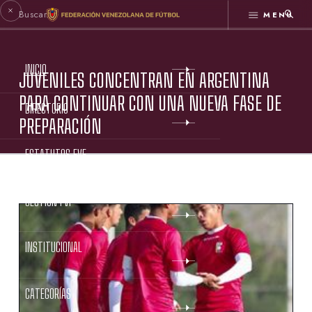
MENÚ
INICIO
JUVENILES CONCENTRAN EN ARGENTINA
PARA CONTINUAR CON UNA NUEVA FASE DE
DIRECTORIO
PREPARACIÓN
ESTATUTOS FVF
GESTIÓN FVF
INSTITUCIONAL
CATEGORÍAS