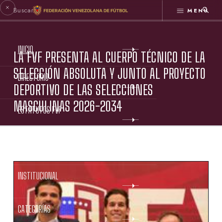
MENÚ
INICIO
LA FVF PRESENTA AL CUERPO TÉCNICO DE LA
SELECCIÓN ABSOLUTA Y JUNTO AL PROYECTO
DIRECTORIO
DEPORTIVO DE LAS SELECCIONES
MASCULINAS 2026-2034
ESTATUTOS FVF
GESTIÓN FVF
INSTITUCIONAL
CATEGORÍAS