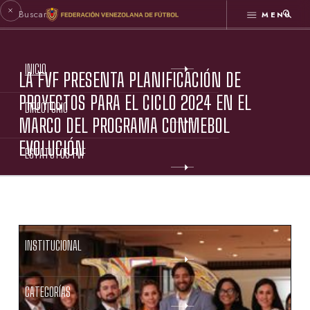
MENÚ
INICIO
LA FVF PRESENTA PLANIFICACIÓN DE
PROYECTOS PARA EL CICLO 2024 EN EL
DIRECTORIO
MARCO DEL PROGRAMA CONMEBOL
EVOLUCIÓN
ESTATUTOS FVF
GESTIÓN FVF
INSTITUCIONAL
CATEGORÍAS