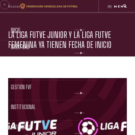
MENÚ
INICIO
LA LIGA FUTVE JUNIOR Y LA LIGA FUTVE
FEMENINA YA TIENEN FECHA DE INICIO
DIRECTORIO
ESTATUTOS FVF
GESTIÓN FVF
INSTITUCIONAL
CATEGORÍAS