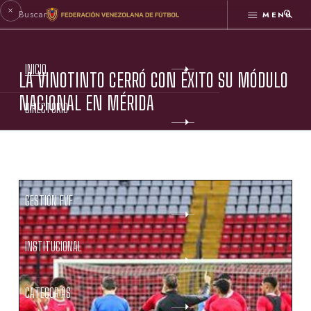
MENÚ
INICIO
LA VINOTINTO CERRÓ CON ÉXITO SU MÓDULO
NACIONAL EN MÉRIDA
DIRECTORIO
ESTATUTOS FVF
GESTIÓN FVF
INSTITUCIONAL
CATEGORÍAS