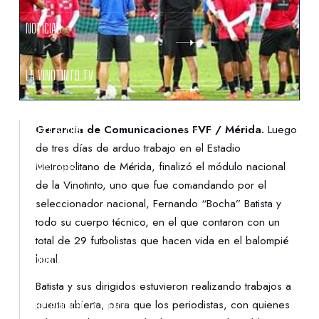
NOTICIAS
LA VINOTINTO TV
NOTIFICACIONES
Gerencia de Comunicaciones FVF / Mérida.
Luego
de tres días de arduo trabajo en el Estadio
Metropolitano de Mérida, finalizó el módulo nacional
NORMATIVAS
de la Vinotinto, uno que fue comandando por el
seleccionador nacional, Fernando “Bocha” Batista y
CONTACTO
todo su cuerpo técnico, en el que contaron con un
total de 29 futbolistas que hacen vida en el balompié
local.
DENUNCIAS
Batista y sus dirigidos estuvieron realizando trabajos a
puerta abierta, para que los periodistas, con quienes
PROTECCIÓN DE LA INFANCIA