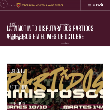
MENÚ
INICIO
LA VINOTINTO DISPUTARÁ DOS PARTIDOS
AMISTOSOS EN EL MES DE OCTUBRE
DIRECTORIO
ESTATUTOS FVF
GESTIÓN FVF
INSTITUCIONAL
CATEGORÍAS