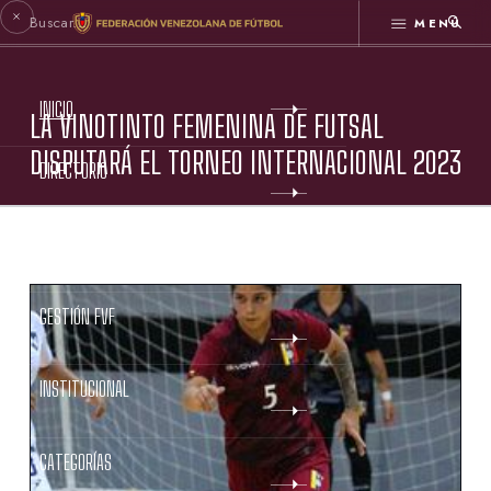
MENÚ
INICIO
LA VINOTINTO FEMENINA DE FUTSAL
DISPUTARÁ EL TORNEO INTERNACIONAL 2023
DIRECTORIO
ESTATUTOS FVF
GESTIÓN FVF
INSTITUCIONAL
CATEGORÍAS