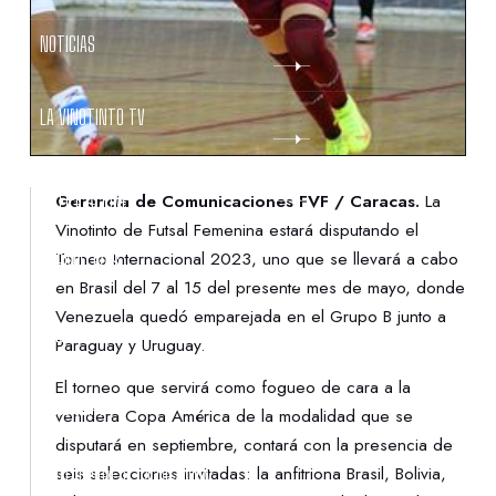
NOTICIAS
LA VINOTINTO TV
NOTIFICACIONES
Gerencia de Comunicaciones FVF / Caracas.
La
Vinotinto de Futsal Femenina estará disputando el
Torneo Internacional 2023, uno que se llevará a cabo
NORMATIVAS
en Brasil del 7 al 15 del presente mes de mayo, donde
Venezuela quedó emparejada en el Grupo B junto a
CONTACTO
Paraguay y Uruguay.
El torneo que servirá como fogueo de cara a la
DENUNCIAS
venidera Copa América de la modalidad que se
disputará en septiembre, contará con la presencia de
seis selecciones invitadas: la anfitriona Brasil, Bolivia,
PROTECCIÓN DE LA INFANCIA