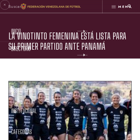
MENÚ
INICIO
LA VINOTINTO FEMENINA ESTÁ LISTA PARA
SU PRIMER PARTIDO ANTE PANAMÁ
DIRECTORIO
ESTATUTOS FVF
GESTIÓN FVF
INSTITUCIONAL
CATEGORÍAS