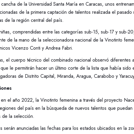
la cancha de la Universidad Santa María en Caracas, unos entrenam
ccionadas de la primera captación de talentos realizada el pasad
 de la región central del país.
iñas, comprendidas entre las categorías sub-15, sub-17 y sub-20
nte de la mano de la seleccionadora nacional de la Vinotinto feme
cnicos Vicenzo Conti y Andrea Fabri.
as, el cuerpo técnico del combinado nacional observó diferentes a
, que le permitirán hacer un último corte de la lista que había sido
ugadoras de Distrito Capital, Miranda, Aragua, Carabobo y Yaracuy
iones
 en el año 2022, la Vinotinto femenina a través del proyecto Nac
 regiones del país en la búsqueda de nuevos talentos que puedan 
s de la selección.
s serán anunciadas las fechas para los estados ubicados en la zo