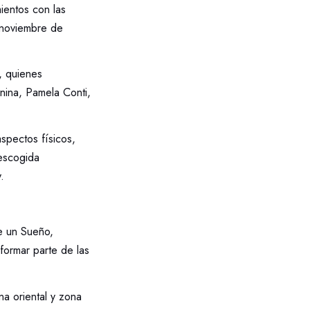
ientos con las
o noviembre de
, quienes
nina, Pamela Conti,
spectos físicos,
 escogida
.
e un Sueño,
formar parte de las
na oriental y zona