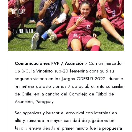
NOTICIAS
LA VINOTINTO TV
NOTIFICACIONES
Comunicaciones FVF / Asunción.-
Con un marcador
NORMATIVAS
de 3-0, la Vinotinto sub-20 femenina consiguió su
segunda victoria en los Juegos ODESUR 2022, durante
la mañana de este viernes 7 de octubre, ante su similar
CONTACTO
de Chile, en la cancha del Complejo de Fútbol de
Asunción, Paraguay.
DENUNCIAS
Ser agresivas y buscar el arco rival con laterales en
alto y sumando la mayor cantidad de jugadoras en
PROTECCIÓN DE LA INFANCIA
fase ofensiva desde el primer minuto fue la propuesta