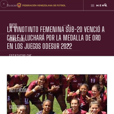
MENÚ
INICIO
LA VINOTINTO FEMENINA SUB-20 VENCIÓ A
CHILE Y LUCHARÁ POR LA MEDALLA DE ORO
DIRECTORIO
EN LOS JUEGOS ODESUR 2022
ESTATUTOS FVF
GESTIÓN FVF
INSTITUCIONAL
CATEGORÍAS