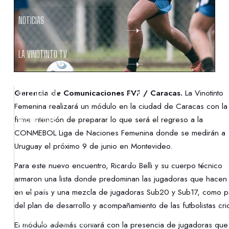
NOTICIAS
LA VINOTINTO TV
NOTIFICACIONES
Gerencia de Comunicaciones FVF / Caracas.
La Vinotinto
Femenina realizará un módulo en la ciudad de Caracas con la
firme intención de preparar lo que será el regreso a la
NORMATIVAS
CONMEBOL Liga de Naciones Femenina donde se medirán a
Uruguay el próximo 9 de junio en Montevideo.
CONTACTO
Para este nuevo encuentro, Ricardo Belli y su cuerpo técnico
armaron una lista donde predominan las jugadoras que hacen 
DENUNCIAS
en el país y una mezcla de jugadoras Sub20 y Sub17, como p
del plan de desarrollo y acompañamiento de las futbolistas crio
PROTECCIÓN DE LA INFANCIA
El módulo además contará con la presencia de jugadoras que