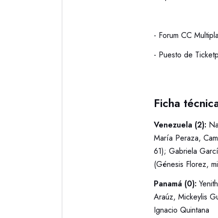
- Forum CC Multipl
- Puesto de Ticket
Ficha técnic
Venezuela (2):
Na
María Peraza, Cami
61); Gabriela Garcí
(Génesis Florez, m
Panamá (0):
Yenith
Araúz, Mickeylis Gu
Ignacio Quintana