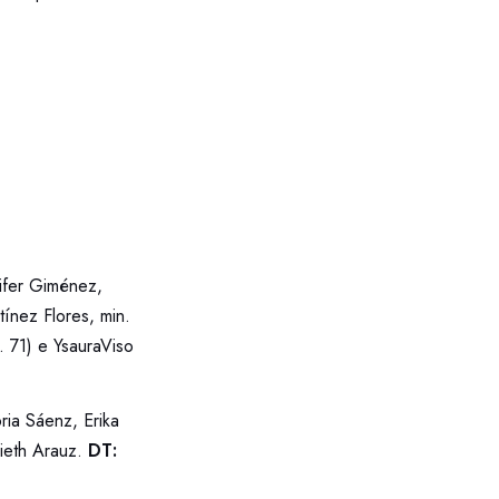
nifer Giménez,
ínez Flores, min.
. 71) e YsauraViso
ria Sáenz, Erika
lieth Arauz.
DT: