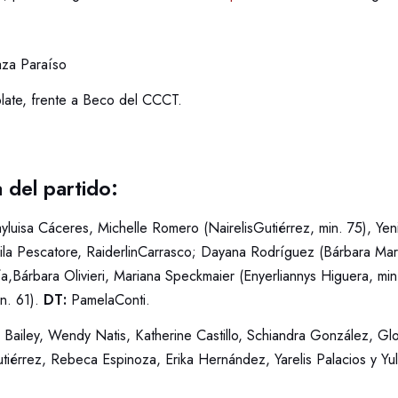
aza Paraíso
plate, frente a Beco del CCCT.
a del partido:
yluisa Cáceres, Michelle Romero (NairelisGutiérrez, min. 75), Ye
la Pescatore, RaiderlinCarrasco; Dayana Rodríguez (Bárbara Mart
a,Bárbara Olivieri, Mariana Speckmaier (Enyerliannys Higuera, min
in. 61).
DT:
PamelaConti.
 Bailey, Wendy Natis, Katherine Castillo, Schiandra González, Glo
tiérrez, Rebeca Espinoza, Erika Hernández, Yarelis Palacios y Yu