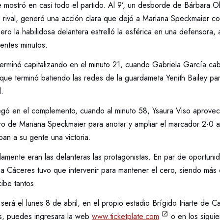
se mostró en casi todo el partido. Al 9’, un desborde de Bárbara Oli
rival, generó una acción clara que dejó a Mariana Speckmaier co
pero la habilidosa delantera estrelló la esférica en una defensora, 
ientes minutos.
terminó capitalizando en el minuto 21, cuando Gabriela García c
ue terminó batiendo las redes de la guardameta Yenith Bailey par
.
legó en el complemento, cuando al minuto 58, Ysaura Viso aprove
ro de Mariana Speckmaier para anotar y ampliar el marcador 2-0 a
ban a su gente una victoria.
lamente eran las delanteras las protagonistas. En par de oportunid
a Cáceres tuvo que intervenir para mantener el cero, siendo más
cibe tantos.
 será el lunes 8 de abril, en el propio estadio Brígido Iriarte de C
as, puedes ingresara la web
www.ticketplate.com
o en los siguie