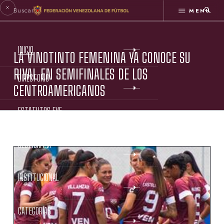
MENÚ
INICIO
LA VINOTINTO FEMENINA YA CONOCE SU
RIVAL EN SEMIFINALES DE LOS
DIRECTORIO
CENTROAMERICANOS
ESTATUTOS FVF
GESTIÓN FVF
INSTITUCIONAL
CATEGORÍAS