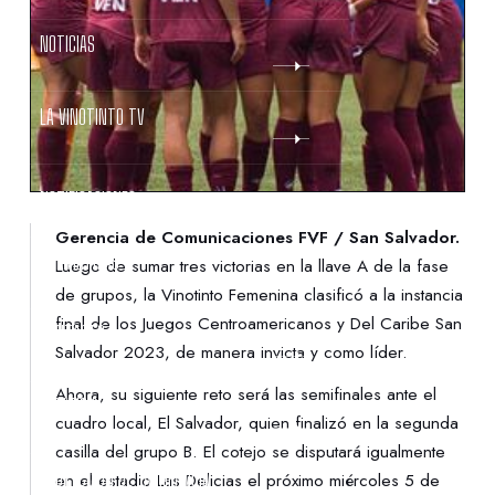
NOTICIAS
LA VINOTINTO TV
NOTIFICACIONES
Gerencia de Comunicaciones FVF / San Salvador.
NORMATIVAS
Luego de sumar tres victorias en la llave A de la fase
de grupos, la Vinotinto Femenina clasificó a la instancia
final de los Juegos Centroamericanos y Del Caribe San
CONTACTO
Salvador 2023, de manera invicta y como líder.
Ahora, su siguiente reto será las semifinales ante el
DENUNCIAS
cuadro local, El Salvador, quien finalizó en la segunda
casilla del grupo B. El cotejo se disputará igualmente
PROTECCIÓN DE LA INFANCIA
en el estadio Las Delicias el próximo miércoles 5 de