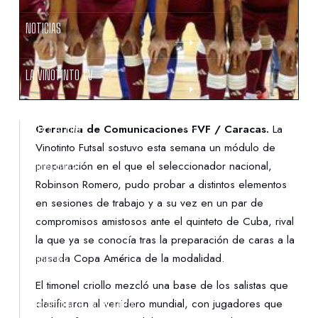
NOTICIAS
LA VINOTINTO TV
NOTIFICACIONES
Gerencia de Comunicaciones FVF / Caracas.
La
Vinotinto Futsal sostuvo esta semana un módulo de
preparación en el que el seleccionador nacional,
NORMATIVAS
Robinson Romero, pudo probar a distintos elementos
en sesiones de trabajo y a su vez en un par de
CONTACTO
compromisos amistosos ante el quinteto de Cuba, rival
la que ya se conocía tras la preparación de caras a la
pasada Copa América de la modalidad.
DENUNCIAS
El timonel criollo mezcló una base de los salistas que
clasificaron al venidero mundial, con jugadores que
PROTECCIÓN DE LA INFANCIA