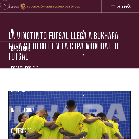
MENÚ
INICIO
LA VINOTINTO FUTSAL LLEGA A BUKHARA
PARA SU DEBUT EN LA COPA MUNDIAL DE
DIRECTORIO
FUTSAL
ESTATUTOS FVF
GESTIÓN FVF
INSTITUCIONAL
CATEGORÍAS