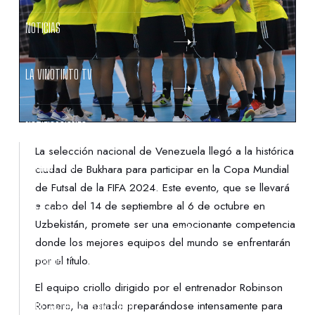
NOTICIAS
LA VINOTINTO TV
NOTIFICACIONES
La selección nacional de Venezuela llegó a la histórica
NORMATIVAS
ciudad de Bukhara para participar en la Copa Mundial
de Futsal de la FIFA 2024. Este evento, que se llevará
a cabo del 14 de septiembre al 6 de octubre en
CONTACTO
Uzbekistán, promete ser una emocionante competencia
donde los mejores equipos del mundo se enfrentarán
DENUNCIAS
por el título.
El equipo criollo dirigido por el entrenador Robinson
PROTECCIÓN DE LA INFANCIA
Romero, ha estado preparándose intensamente para