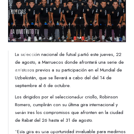
NOTICIAS
LA VINOTINTO TV
NOTIFICACIONES
La selección nacional de futsal partió este jueves, 22
de agosto, a Marruecos donde afrontará una serie de
amistosos previos a su participación en el Mundial de
NORMATIVAS
Uzbekistán, que se llevará a cabo del del 14 de
septiembre al 6 de octubre.
CONTACTO
Los dirigidos por el seleccionador criollo, Robinson
Romero, cumplirán con su última gira internacional y
DENUNCIAS
serán tres los compromisos que afronten en la ciudad
de Rabat del 26 hasta el 31 de agosto.
PROTECCIÓN DE LA INFANCIA
“Esta gira es una oportunidad invaluable para medirnos