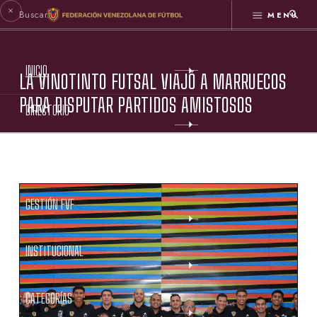
MENÚ
INICIO
LA VINOTINTO FUTSAL VIAJÓ A MARRUECOS
PARA DISPUTAR PARTIDOS AMISTOSOS
DIRECTORIO
ESTATUTOS FVF
GESTIÓN FVF
INSTITUCIONAL
CATEGORÍAS