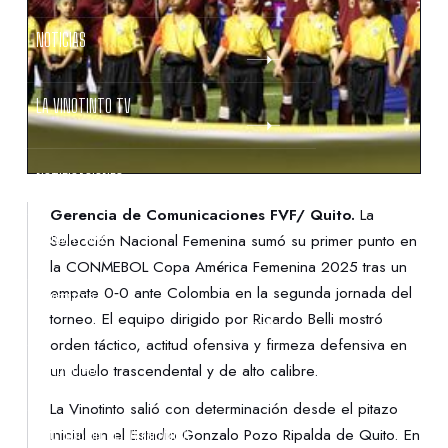
NOTICIAS
LA VINOTINTO TV
NOTIFICACIONES
Gerencia de Comunicaciones FVF/ Quito.
La
NORMATIVAS
Selección Nacional Femenina sumó su primer punto en
la CONMEBOL Copa América Femenina 2025 tras un
empate 0‑0 ante Colombia en la segunda jornada del
CONTACTO
torneo. El equipo dirigido por Ricardo Belli mostró
orden táctico, actitud ofensiva y firmeza defensiva en
DENUNCIAS
un duelo trascendental y de alto calibre.
La Vinotinto salió con determinación desde el pitazo
PROTECCIÓN DE LA INFANCIA
inicial en el Estadio Gonzalo Pozo Ripalda de Quito. En