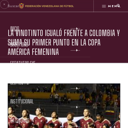
MENÚ
INICIO
LA VINOTINTO IGUALÓ FRENTE A COLOMBIA Y
SUMA SU PRIMER PUNTO EN LA COPA
DIRECTORIO
AMÉRICA FEMENINA
ESTATUTOS FVF
GESTIÓN FVF
INSTITUCIONAL
CATEGORÍAS