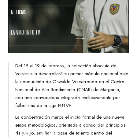
NOTICIAS
LA VINOTINTO TV
NOTIFICACIONES
Del 15 al 19 de febrero, la selección absoluta de
NORMATIVAS
Venezuela desarrollará su primer módulo nacional bajo
la conducción de Oswaldo Vizcarrondo en el Centro
Nacional de Alto Rendimiento (CNAR) de Margarita,
CONTACTO
con una convocatoria integrada exclusivamente por
futbolistas de la Liga FUTVE.
DENUNCIAS
La concentración marca el inicio formal de una nueva
etapa metodológica, orientada a consolidar principios
PROTECCIÓN DE LA INFANCIA
de juego, ampliar la base de talento dentro del