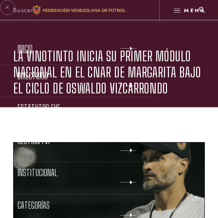
MENÚ
INICIO
LA VINOTINTO INICIA SU PRIMER MÓDULO
NACIONAL EN EL CNAR DE MARGARITA BAJO
DIRECTORIO
EL CICLO DE OSWALDO VIZCARRONDO
ESTATUTOS FVF
GESTIÓN FVF
INSTITUCIONAL
CATEGORÍAS