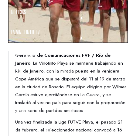
NOTICIAS
LA VINOTINTO TV
NOTIFICACIONES
Gerencia de Comunicaciones FVF / Río de
Janeiro.
La Vinotinto Playa se mantiene trabajando en
Río de Janeiro, con la mirada puesta en la venidera
NORMATIVAS
Copa América que se disputará del 11 al 19 de marzo
en la ciudad de Rosario. El equipo dirigido por Wilmer
CONTACTO
García estuvo ejercitándose en La Guaira, y se
trasladó al vecino país para seguir con la preparación
y una serie de partidos amistosos.
DENUNCIAS
Una vez finalizada la Liga FUTVE Playa, el pasado 21
de febrero, el seleccionador nacional convocó a 16
PROTECCIÓN DE LA INFANCIA