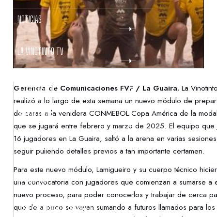
NOTICIAS
LA VINOTINTO TV
NOTIFICACIONES
Gerencia de Comunicaciones FVF / La Guaira.
La Vinotint
realizó a lo largo de esta semana un nuevo módulo de prepar
de caras a la venidera CONMEBOL Copa América de la moda
NORMATIVAS
que se jugará entre febrero y marzo de 2025. El equipo que 
16 jugadores en La Guaira, saltó a la arena en varias sesiones
CONTACTO
seguir puliendo detalles previos a tan importante certamen.
Para este nuevo módulo, Lamigueiro y su cuerpo técnico hicie
DENUNCIAS
una convocatoria con jugadores que comienzan a sumarse a 
nuevo proceso, para poder conocerlos y trabajar de cerca pa
que de a poco se vayan sumando a futuros llamados para los
PROTECCIÓN DE LA INFANCIA