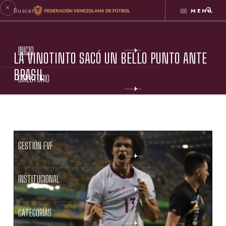
MENÚ
INICIO
LA VINOTINTO SACÓ UN BELLO PUNTO ANTE
BRASIL
DIRECTORIO
ESTATUTOS FVF
GESTIÓN FVF
INSTITUCIONAL
CATEGORÍAS