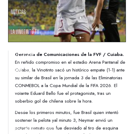
NOTICIAS
LA VINOTINTO TV
NOTIFICACIONES
Gerencia de Comunicaciones de la FVF / Cuiaba.
En reñido compromiso en el estadio Arena Pantanal de
Cuiaba, la Vinotinto sacó un histórico empate (1-1) ante
NORMATIVAS
su similar de Brasil en la jornada 3 de las Eliminatorias
CONMEBOL a la Copa Mundial de la FIFA 2026. El
CONTACTO
volante Eduard Bello fue el protagonista, tras un
soberbio gol de chilena sobre la hora.
DENUNCIAS
Desde los primeros minutos, fue Brasil quien intentó
sostener la pelota yal minuto 3, Neymar envió un
potente remate que fue desviado al tiro de esquina
PROTECCIÓN DE LA INFANCIA