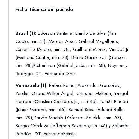
Ficha Técnica del partido:
Brasil (1):
Ederson Santana, Danilo Da Silva (Yan
Couto, min.41), Marcos Aoas, Gabriel Magalhaes,
Casemiro (André, min. 78), GuilhermeArana, Vinicius Jr.
(Matheus Cunha, min. 78), Bruno Guimaraes (Gerson,
min. 78),Richarlison (Gabriel Jesús, min. 58), Neymar y
Rodrygo. DT: Fernando Diniz.
Venezuela (1):
Rafael Romo, Alexander González,
Yordan Osorio,Wilker Ángel, Christian Makoun, Yangel
Herrera (Christian Cásseres Jr., min.46), Tomás Rincón
(Junior Moreno, min. 65), Samuel Sosa (Eduard Bello,
min. 79),Darwin Machís (Yeferson Soteldo, min. 58),
Sergio Córdova (Jefferson Savarino,min. 46) y Salomón
Rondón.
DT:
FernandoBatista.