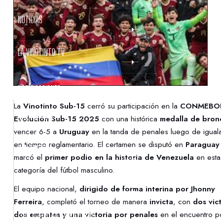
NOTICIAS
LA VINOTINTO TV
NOTIFICACIONES
La
Vinotinto Sub-15
cerró su participación en la
CONMEBOL
NORMATIVAS
Evolución Sub-15 2025
con una histórica
medalla de bron
vencer 6-5 a
Uruguay
en la tanda de penales luego de igual
en tiempo reglamentario. El certamen se disputó en
Paraguay
CONTACTO
marcó el
primer podio en la historia de Venezuela
en esta
categoría del fútbol masculino.
DENUNCIAS
El equipo nacional,
dirigido de forma interina por Jhonny
Ferreira
, completó el torneo de manera
invicta
, con
dos vict
PROTECCIÓN DE LA INFANCIA
dos empates y una victoria por penales
en el encuentro po