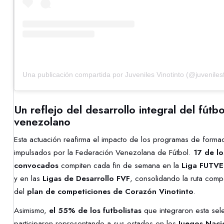
Una publicación compartida por Juveniles Vinotinto (@juvenilesf
Un reflejo del desarrollo integral del fútbo
venezolano
Esta actuación reafirma el impacto de los programas de forma
impulsados por la Federación Venezolana de Fútbol.
17 de l
convocados
compiten cada fin de semana en la
Liga FUTVE 
y en las
Ligas de Desarrollo FVF
, consolidando la ruta compe
del
plan de competiciones de Corazón Vinotinto
.
Asimismo,
el 55% de los futbolistas
que integraron esta sel
participaron representando a sus estados en los
Juegos Naci