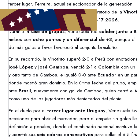
tercer lugar. Ferreira, actual seleccionador de la generación
2009/2010
, encabeza el proceso preparatorio de la
Vinot
Sub-17
que afrontará el
CONMEBOL Sub-17 2026
.
Durante la
fase de grupos
, Venezuela fue
colíder junto a B
ambos con
ocho puntos y un diferencial de +3
, aunque el 
de más goles a favor favoreció al conjunto brasileño.
En su recorrido, la Vinotinto superó 2-0 a
Perú
con anotacion
José López
y
José Gamboa
, venció 2-1 a
Colombia
con un 
y otro tanto de Gamboa, e igualó 0-0 ante
Ecuador
en un par
donde mostró gran dominio. En la última fecha del grupo, emp
ante
Brasil
, nuevamente con gol de Gamboa, quien cerró el 
como uno de los jugadores más destacados del plantel.
En el duelo por el
tercer lugar ante Uruguay
, Venezuela tu
ocasiones para abrir el marcador, pero el empate sin goles lle
definición a penales, donde el combinado nacional mantuvo l
y
acertó sus seis cobros consecutivos
para sellar el 6-5 fin