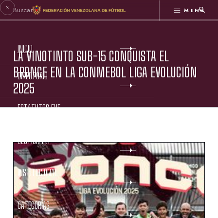
MENÚ
INICIO
LA VINOTINTO SUB-15 CONQUISTA EL
BRONCE EN LA CONMEBOL LIGA EVOLUCIÓN
DIRECTORIO
2025
ESTATUTOS FVF
GESTIÓN FVF
INSTITUCIONAL
CATEGORÍAS