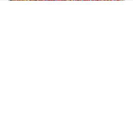
8/8/2026
LA VINOTINTO SUB-20 CONQUISTA LA
MEDALLA DE ORO EN LOS JUEGOS
CENTROAMERICANOS Y DEL CARIBE 2026
Powered by
Dirección
Avenida Casanova, Edificio Centro Comercial El Recreo, Torre Norte, Piso 15,