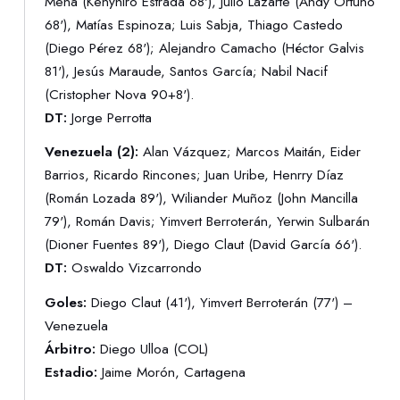
Mena (Kenyhiro Estrada 68'), Julio Lazarte (Andy Ortuño
68'), Matías Espinoza; Luis Sabja, Thiago Castedo
(Diego Pérez 68'); Alejandro Camacho (Héctor Galvis
81'), Jesús Maraude, Santos García; Nabil Nacif
(Cristopher Nova 90+8').
DT:
Jorge Perrotta
Venezuela (2):
Alan Vázquez; Marcos Maitán, Eider
Barrios, Ricardo Rincones; Juan Uribe, Henrry Díaz
(Román Lozada 89'), Wiliander Muñoz (John Mancilla
79'), Román Davis; Yimvert Berroterán, Yerwin Sulbarán
(Dioner Fuentes 89'), Diego Claut (David García 66').
DT:
Oswaldo Vizcarrondo
Goles:
Diego Claut (41'), Yimvert Berroterán (77') –
Venezuela
Árbitro:
Diego Ulloa (COL)
Estadio:
Jaime Morón, Cartagena