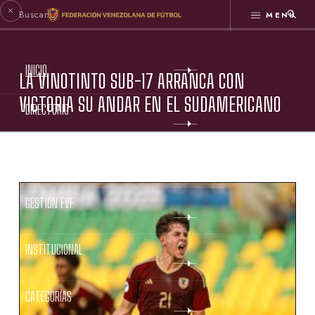
MENÚ
INICIO
LA VINOTINTO SUB-17 ARRANCA CON
VICTORIA SU ANDAR EN EL SUDAMERICANO
DIRECTORIO
ESTATUTOS FVF
GESTIÓN FVF
INSTITUCIONAL
CATEGORÍAS