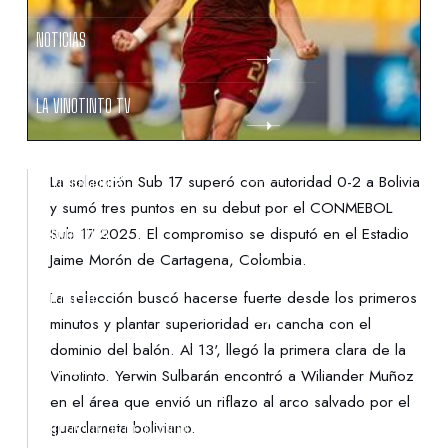
NOTICIAS
LA VINOTINTO TV
NOTIFICACIONES
La selección Sub 17 superó con autoridad 0-2 a Bolivia
y sumó tres puntos en su debut por el CONMEBOL
Sub 17 2025. El compromiso se disputó en el Estadio
NORMATIVAS
Jaime Morón de Cartagena, Colombia.
La selección buscó hacerse fuerte desde los primeros
CONTACTO
minutos y plantar superioridad en cancha con el
dominio del balón. Al 13', llegó la primera clara de la
DENUNCIAS
Vinotinto. Yerwin Sulbarán encontró a Wiliander Muñoz
en el área que envió un riflazo al arco salvado por el
guardameta boliviano.
PROTECCIÓN DE LA INFANCIA