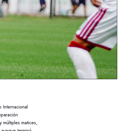
o Internacional
eparación
 múltiples matices,
, aunque terminó