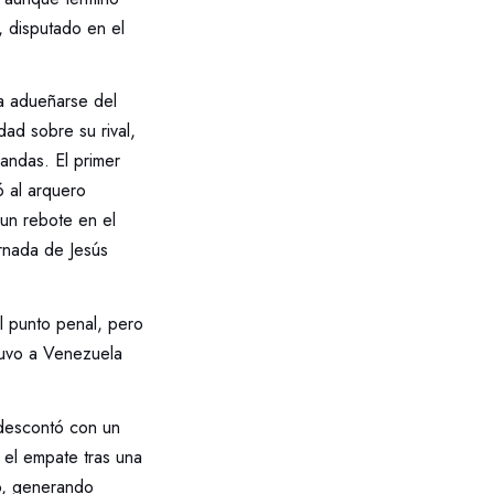
, disputado en el
a adueñarse del
dad sobre su rival,
andas. El primer
ó al arquero
 un rebote en el
ernada de Jesús
l punto penal, pero
tuvo a Venezuela
a descontó con un
 el empate tras una
do, generando