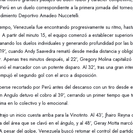
Perú en un duelo correspondiente a la primera jornada del torneo
dimiento Deportivo Amadeo Nuccetelli.
tiempo, Venezuela fue encontrando progresivamente su ritmo, hast
. A partir del minuto 15, el equipo comenzó a establecer superiori
ganando los duelos individuales y generando profundidad por las b
l 19', cuando Andy Saavedra remató desde media distancia y oblig
r. Apenas tres minutos después, al 22', Gregory Molina capitalizó
rió el marcador con un potente disparo. Al 32', tras una gran int
empujó el segundo gol con el arco a disposición.
berse recortado por Perú antes del descanso con un tiro desde e
án Angulo detuvo el cobro al 39', cerrando un primer tiempo que 
ma en lo colectivo y lo emocional.
rajo un inicio cuesta arriba para la Vinotinto. Al 43', Jhairo Reyn
 del área que se clavó en el ángulo, y al 48', Geray Motta marcó
 A pesar del golpe, Venezuela buscó retomar el control del parti