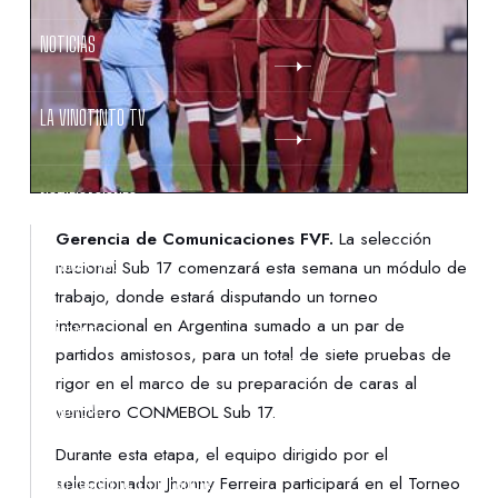
NOTICIAS
LA VINOTINTO TV
NOTIFICACIONES
Gerencia de Comunicaciones FVF.
La selección
NORMATIVAS
nacional Sub 17 comenzará esta semana un módulo de
trabajo, donde estará disputando un torneo
internacional en Argentina sumado a un par de
CONTACTO
partidos amistosos, para un total de siete pruebas de
rigor en el marco de su preparación de caras al
DENUNCIAS
venidero CONMEBOL Sub 17.
Durante esta etapa, el equipo dirigido por el
PROTECCIÓN DE LA INFANCIA
seleccionador Jhonny Ferreira participará en el Torneo