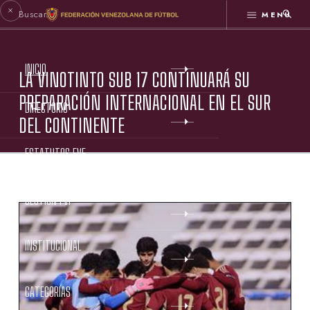
MENÚ
INICIO
LA VINOTINTO SUB 17 CONTINUARÁ SU
PREPARACIÓN INTERNACIONAL EN EL SUR
DIRECTORIO
DEL CONTINENTE
ESTATUTOS FVF
GESTIÓN FVF
INSTITUCIONAL
CATEGORÍAS