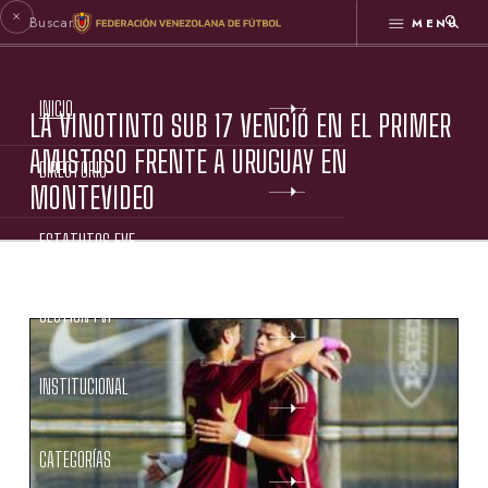
MENÚ
INICIO
LA VINOTINTO SUB 17 VENCIÓ EN EL PRIMER
AMISTOSO FRENTE A URUGUAY EN
DIRECTORIO
MONTEVIDEO
ESTATUTOS FVF
GESTIÓN FVF
INSTITUCIONAL
CATEGORÍAS