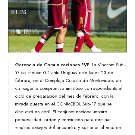
NOTICIAS
LA VINOTINTO TV
NOTIFICACIONES
Gerencia de Comunicaciones FVF.
La Vinotinto Sub-
NORMATIVAS
17 se impuso 0-1 ante Uruguay este lunes 23 de
febrero, en el Complejo Celeste de Montevideo, en
un exigente compromiso amistoso correspondiente al
CONTACTO
ciclo de preparación del mes de febrero, con la
mirada puesta en el CONMEBOL Sub-17 que se
DENUNCIAS
disputará en abril. El conjunto nacional mostró
personalidad, orden y convicción para dominar
amplios pasajes del encuentro y sostener el arco en
PROTECCIÓN DE LA INFANCIA