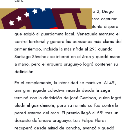
cero.
El aviso llegó temprano. Apenas al minuto 2, Diego
López apareció por el sector derecho para capturar
un rebote dentro del área y sacar un potente disparo
que exigió al guardameta local. Venezuela mantuvo el
control territorial y generó las ocasiones más claras del
primer tiempo, incluida la más nítida al 29’, cuando
Santiago Sánchez se internó en el área y quedó mano
a mano, pero el arquero uruguayo logró contener su
definición.
En el complemento, la intensidad se mantuvo. Al 49’,
una gran jugada colectiva iniciada desde la zaga
terminó con la definición de José Gamboa, quien logró
eludir al guardameta, pero su remate se fue contra la
pared externa del arco. El premio llegó al 55’. tras un
despiste defensivo uruguayo, Luis Felipe Flores
recuperó desde mitad de cancha, avanzó y quedó