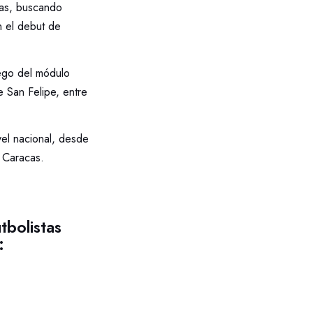
ías, buscando
n el debut de
ego del módulo
 San Felipe, entre
vel nacional, desde
y Caracas.
tbolistas
: