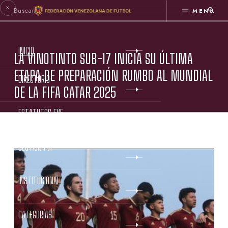
MENÚ
INICIO
LA VINOTINTO SUB-17 INICIA SU ÚLTIMA
ETAPA DE PREPARACIÓN RUMBO AL MUNDIAL
DIRECTORIO
DE LA FIFA CATAR 2025
ESTATUTOS FVF
GESTIÓN FVF
INSTITUCIONAL
CATEGORÍAS