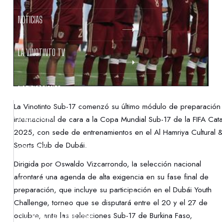
NOTICIAS
LA VINOTINTO TV
NOTIFICACIONES
La Vinotinto Sub-17 comenzó su último módulo de preparación
NORMATIVAS
internacional de cara a la Copa Mundial Sub-17 de la FIFA Cat
2025, con sede de entrenamientos en el Al Hamriya Cultural 
Sports Club de Dubái.
CONTACTO
Dirigida por Oswaldo Vizcarrondo, la selección nacional
afrontará una agenda de alta exigencia en su fase final de
DENUNCIAS
preparación, que incluye su participación en el Dubái Youth
Challenge, torneo que se disputará entre el 20 y el 27 de
PROTECCIÓN DE LA INFANCIA
octubre, ante las selecciones Sub-17 de Burkina Faso,