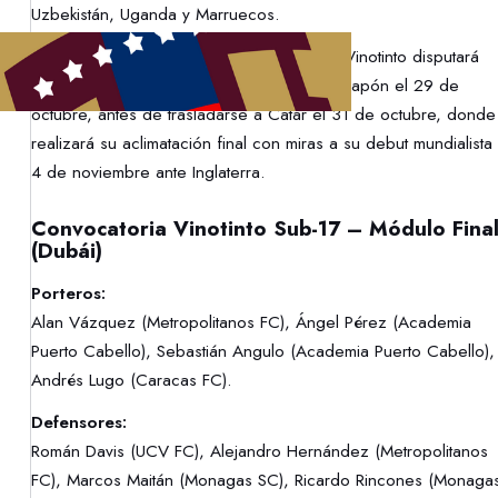
Uzbekistán, Uganda y Marruecos.
Como parte del mismo plan de trabajo, la Vinotinto disputará
además un amistoso internacional frente a Japón el 29 de
octubre, antes de trasladarse a Catar el 31 de octubre, donde
realizará su aclimatación final con miras a su debut mundialista 
4 de noviembre ante Inglaterra.
Convocatoria Vinotinto Sub-17 – Módulo Fina
(Dubái)
Porteros:
Alan Vázquez (Metropolitanos FC), Ángel Pérez (Academia
Puerto Cabello), Sebastián Angulo (Academia Puerto Cabello),
Andrés Lugo (Caracas FC).
Defensores:
Román Davis (UCV FC), Alejandro Hernández (Metropolitanos
FC), Marcos Maitán (Monagas SC), Ricardo Rincones (Monaga