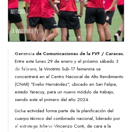
NOTICIAS
LA VINOTINTO TV
NOTIFICACIONES
Gerencia de Comunicaciones de la FVF / Caracas.
Entre este lunes 29 de enero y el próximo sábado 3
de febrero, la Vinotinto Sub-17 femenina se
NORMATIVAS
concentrará en el Centro Nacional de Alto Rendimiento
(CNAR) "Evelio Hernández", ubicado en San Felipe,
CONTACTO
estado Yaracuy, para un nuevo módulo de trabajo,
siendo este el primero del año 2024.
DENUNCIAS
Dicha actividad forma parte de la planificación del
cuerpo técnico del combinado nacional, liderado por
el estratega italiano Vincenzo Conti, de cara a la
PROTECCIÓN DE LA INFANCIA