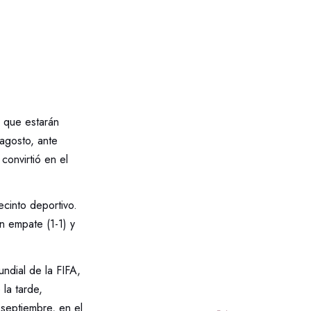
s que estarán
 agosto, ante
onvirtió en el
ecinto deportivo.
n empate (1-1) y
ndial de la FIFA,
la tarde,
septiembre, en el