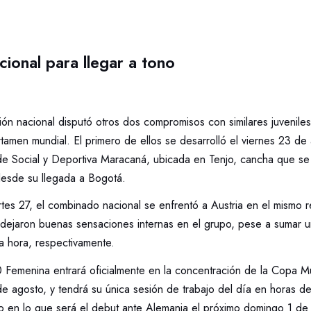
cional para llegar a tono
ión nacional disputó otros dos compromisos con similares juvenile
tamen mundial. El primero de ellos se desarrolló el viernes 23 de
e Social y Deportiva Maracaná, ubicada en Tenjo, cancha que se c
desde su llegada a Bogotá.
tes 27, el combinado nacional se enfrentó a Austria en el mismo r
ejaron buenas sensaciones internas en el grupo, pese a sumar u
ma hora, respectivamente.
0 Femenina entrará oficialmente en la concentración de la Copa Mu
e agosto, y tendrá su única sesión de trabajo del día en horas de 
o en lo que será el debut ante Alemania el próximo domingo 1 de 