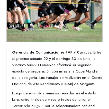
NOTICIAS
LA VINOTINTO TV
NOTIFICACIONES
Gerencia de Comunicaciones FVF / Caracas.
Entre
NORMATIVAS
el próximo sábado 22 y el domingo 30 de junio, la
Vinotinto Sub-20 Femenina afrontará su segundo
módulo de preparación con miras a la Copa Mundial
CONTACTO
de la categoría. Los trabajos se realizarán en el Centro
Nacional de Alto Rendimiento (CNAR) de Margarita.
DENUNCIAS
Luego de estar dos semanas reunidas en el estado
Lara, entre finales de mayo e inicios de junio, el
PROTECCIÓN DE LA INFANCIA
combinado dirigido por la seleccionadora nacional