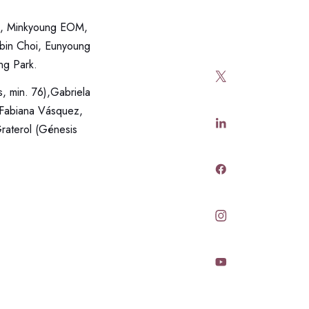
ng, Minkyoung EOM,
bin Choi, Eunyoung
ng Park.
s, min. 76),Gabriela
(Fabiana Vásquez,
raterol (Génesis