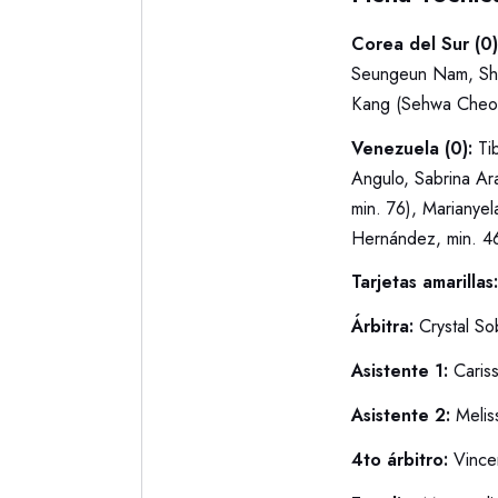
Corea del Sur (0
Seungeun Nam, Shin
Kang (Sehwa Cheon
Venezuela (0):
Ti
Angulo, Sabrina Ar
min. 76), Marianye
Hernández, min. 4
Tarjetas amarillas
Árbitra:
Crystal So
Asistente 1:
Caris
Asistente 2:
Melis
4to árbitro:
Vinc