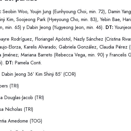
):
Seobin Woo, Youjin Jung (Eunhyoung Choi, min. 72), Damin Ya
ji Kim, Soojeong Park (Hyeyoung Cho, min. 83), Yebin Bae, Han
, min. 65) y Dabin Jeong (Yugyeong Jeon, min. 46).
DT:
Younjeo
bayre Rodríguez, Floriangel Apóstol, Nazly Sánchez (Cristina Riva
aujo-Elorza, Karelis Alvarado; Gabriela González, Claudia Pérez 
la Jiménez; Mariana Barreto (Rebecca Vega, min. 90) y Francelis G
6).
DT:
Pamela Conti.
:
Dabin Jeong 36’ Kim Shinji 85’ (COR)
bers (TRI)
sa Douglas-Jacob (TRI)
sa Nicholas (TRI)
entia Amedome (TOG)