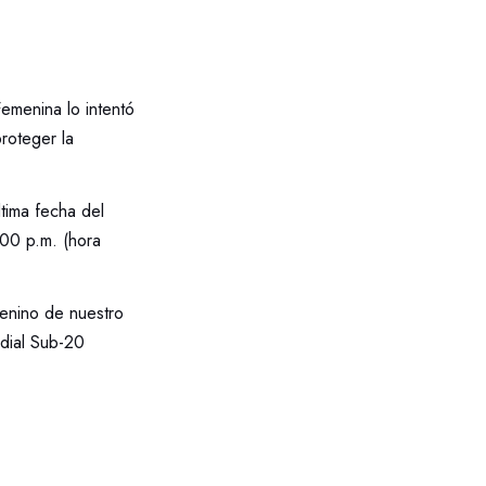
emenina lo intentó
roteger la
ltima fecha del
:00 p.m. (hora
menino de nuestro
ndial Sub-20