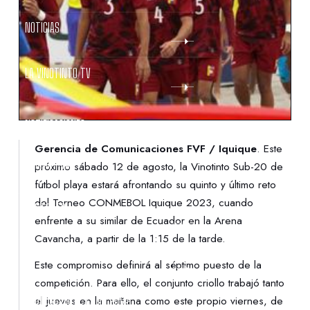
NOTICIAS
LA VINOTINTO TV
NOTIFICACIONES
Gerencia de Comunicaciones FVF / Iquique
. Este
NORMATIVAS
próximo sábado 12 de agosto, la Vinotinto Sub-20 de
fútbol playa estará afrontando su quinto y último reto
del Torneo CONMEBOL Iquique 2023, cuando
CONTACTO
enfrente a su similar de Ecuador en la Arena
Cavancha, a partir de la 1:15 de la tarde.
DENUNCIAS
Este compromiso definirá al séptimo puesto de la
competición. Para ello, el conjunto criollo trabajó tanto
PROTECCIÓN DE LA INFANCIA
el jueves en la mañana como este propio viernes, de