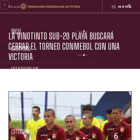
MENÚ
INICIO
LA VINOTINTO SUB-20 PLAYA BUSCARÁ
CERRAR EL TORNEO CONMEBOL CON UNA
DIRECTORIO
VICTORIA
ESTATUTOS FVF
GESTIÓN FVF
INSTITUCIONAL
CATEGORÍAS