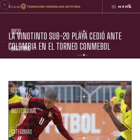
MENÚ
INICIO
LA VINOTINTO SUB-20 PLAYA CEDIÓ ANTE
COLOMBIA EN EL TORNEO CONMEBOL
DIRECTORIO
ESTATUTOS FVF
GESTIÓN FVF
INSTITUCIONAL
CATEGORÍAS