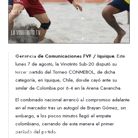
NOTICIAS
LA VINOTINTO TV
NOTIFICACIONES
Gerencia de Comunicaciones FVF / Iquique.
Este
lunes 7 de agosto, la Vinotinto Sub-20 disputó su
tercer partido del Torneo CONMEBOL, de dicha
NORMATIVAS
categoría, en Iquique, Chile, donde cayó ante su
similar de Colombia por 6-4 en la Arena Cavancha.
CONTACTO
El combinado nacional arrancó el compromiso adelante
en el marcador tras un autogol de Brayan Gómez, sin
DENUNCIAS
embargo, a los pocos minutos llegó el empate
colombiano, cerrando de esta manera el primer
período del partido.
PROTECCIÓN DE LA INFANCIA