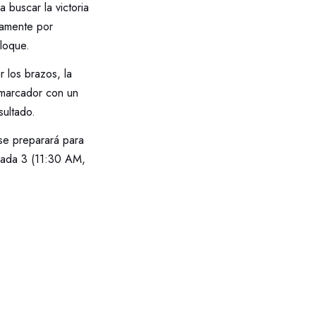
 buscar la victoria
iamente por
loque.
 los brazos, la
l marcador con un
sultado.
se preparará para
rnada 3 (11:30 AM,