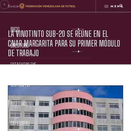
MENÚ
INICIO
LA VINOTINTO SUB-20 SE REÚNE EN EL
CNAR MARGARITA PARA SU PRIMER MÓDULO
DIRECTORIO
DE TRABAJO
ESTATUTOS FVF
GESTIÓN FVF
INSTITUCIONAL
CATEGORÍAS