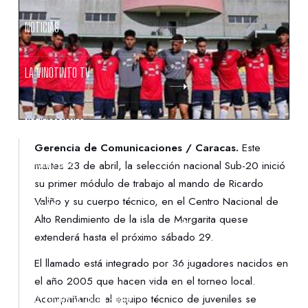
NOTICIAS
LA VINOTINTO TV
NOTIFICACIONES
Gerencia de Comunicaciones / Caracas.
Este
NORMATIVAS
martes 23 de abril, la selección nacional Sub-20 inició
su primer módulo de trabajo al mando de Ricardo
Valiño y su cuerpo técnico, en el Centro Nacional de
CONTACTO
Alto Rendimiento de la isla de Margarita quese
extenderá hasta el próximo sábado 29.
DENUNCIAS
El llamado está integrado por 36 jugadores nacidos en
el año 2005 que hacen vida en el torneo local.
PROTECCIÓN DE LA INFANCIA
Acompañando al equipo técnico de juveniles se