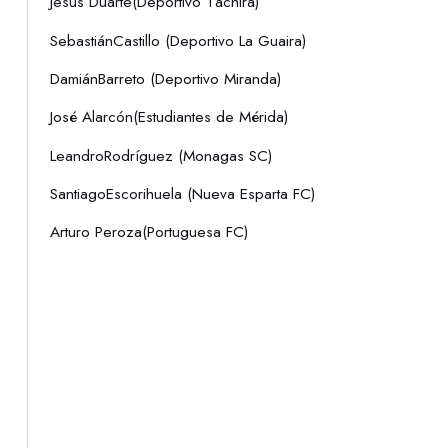
Jesús Duarte(Deportivo Táchira)
SebastiánCastillo (Deportivo La Guaira)
DamiánBarreto (Deportivo Miranda)
José Alarcón(Estudiantes de Mérida)
LeandroRodríguez (Monagas SC)
SantiagoEscorihuela (Nueva Esparta FC)
Arturo Peroza(Portuguesa FC)