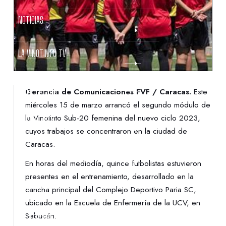
NOTICIAS
LA VINOTINTO TV
NOTIFICACIONES
Gerencia de Comunicaciones FVF / Caracas.
Este
miércoles 15 de marzo arrancó el segundo módulo de
la Vinotinto Sub-20 femenina del nuevo ciclo 2023,
NORMATIVAS
cuyos trabajos se concentraron en la ciudad de
Caracas.
CONTACTO
En horas del mediodía, quince futbolistas estuvieron
presentes en el entrenamiento, desarrollado en la
DENUNCIAS
cancha principal del Complejo Deportivo Paria SC,
ubicado en la Escuela de Enfermería de la UCV, en
Sebucán.
PROTECCIÓN DE LA INFANCIA