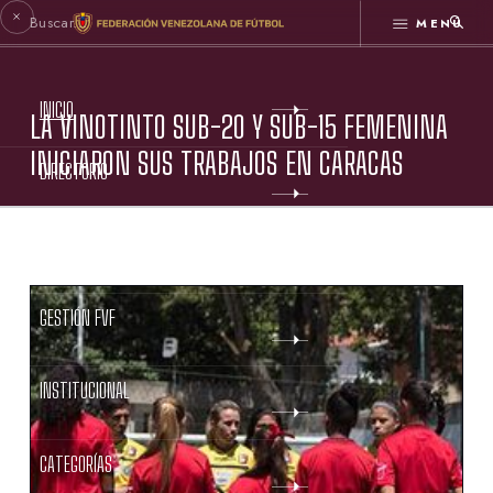
MENÚ
INICIO
LA VINOTINTO SUB-20 Y SUB-15 FEMENINA
INICIARON SUS TRABAJOS EN CARACAS
DIRECTORIO
ESTATUTOS FVF
GESTIÓN FVF
INSTITUCIONAL
CATEGORÍAS