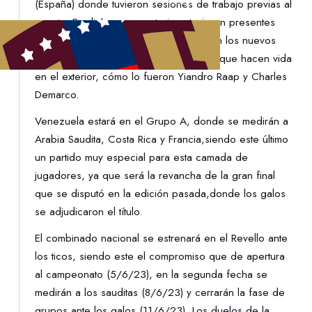
(España) donde tuvieron sesiones de trabajo previas al
evento. En dicha convocatoria estuvieron presentes
jugadores del torneo local,pero también los nuevos
elementos de las categorías formativas que hacen vida
en el exterior, cómo lo fueron Yiandro Raap y Charles
Demarco.
Venezuela estará en el Grupo A, donde se medirán a
Arabia Saudita, Costa Rica y Francia,siendo este último
un partido muy especial para esta camada de
jugadores, ya que será la revancha de la gran final
que se disputó en la edición pasada,donde los galos
se adjudicaron el título.
El combinado nacional se estrenará en el Revello ante
los ticos, siendo este el compromiso que de apertura
al campeonato (5/6/23), en la segunda fecha se
medirán a los sauditas (8/6/23) y cerrarán la fase de
grupos ante los galos (11/6/23). Los duelos de la