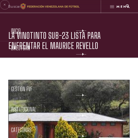
MENÚ
INICIO
LA VINOTINTO SUB-23 LISTA PARA
ENFRENTAR EL MAURICE REVELLO
DIRECTORIO
ESTATUTOS FVF
GESTIÓN FVF
INSTITUCIONAL
CATEGORÍAS