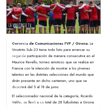
NOTICIAS
LA VINOTINTO TV
NOTIFICACIONES
Gerencia de Comunicaciones FVF / Girona.
La
Vinotinto Sub-23 tiene todo listo para arrancar su
segunda participación de manera consecutiva en el
NORMATIVAS
Maurice Revello, torneo amistoso que se realiza en
Francia con la intención de mostrar a los jóvenes
CONTACTO
talentos en las distintas selecciones del mundo que
dirán presente en dicho certamen, uno que se
disputará del 5 al 18 de junio.
DENUNCIAS
El seleccionador nacional de la categoría, Ricardo
Valiño, se llevó a un total de 28 futbolistas a Girona
PROTECCIÓN DE LA INFANCIA