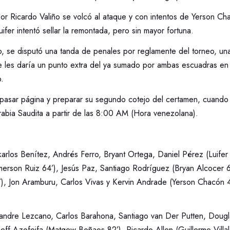
por Ricardo Valiño se volcó al ataque y con intentos de Yerson Ch
uifer intentó sellar la remontada, pero sin mayor fortuna.
do, se disputó una tanda de penales por reglamente del torneo, una
ue les daría un punto extra del ya sumado por ambas escuadras en 
.
asar página y preparar su segundo cotejo del certamen, cuando 
rabia Saudita a partir de las 8:00 AM (Hora venezolana).
karlos Benítez, Andrés Ferro, Bryant Ortega, Daniel Pérez (Luife
rson Ruiz 64’), Jesús Paz, Santiago Rodríguez (Bryan Alcocer 6
5’), Jon Aramburu, Carlos Vivas y Kervin Andrade (Yerson Chacón 
xandre Lezcano, Carlos Barahona, Santiago van Der Putten, Dougl
aeff Azofeifa (Matgew Boñaos 82’), Ricardo Allen (Guillermo Villa