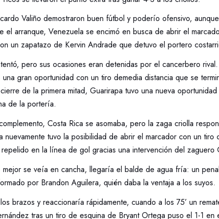
icardo Valiño demostraron buen fútbol y poderío ofensivo, aunque
e el arranque, Venezuela se encimó en busca de abrir el marcador;
 con un zapatazo de Kervin Andrade que detuvo el portero costarr
ntentó, pero sus ocasiones eran detenidas por el cancerbero rival
 una gran oportunidad con un tiro demedia distancia que se term
l cierre de la primera mitad, Guarirapa tuvo una nueva oportunid
a de la portería.
 complemento, Costa Rica se asomaba, pero la zaga criolla respon
a nuevamente tuvo la posibilidad de abrir el marcador con un tiro 
repelido en la línea de gol gracias una intervención del zaguero
 mejor se veía en cancha, llegaría el balde de agua fría: un pena
sformado por Brandon Aguilera, quién daba la ventaja a los suyos.
los brazos y reaccionaría rápidamente, cuando a los 75’ un remat
rnández tras un tiro de esquina de Bryant Ortega puso el 1-1 en 