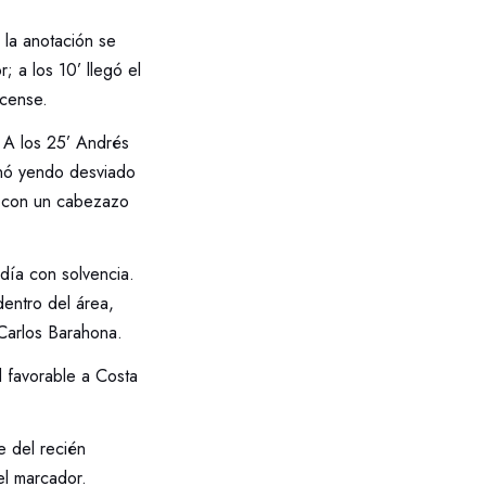
 la anotación se
 a los 10’ llegó el
icense.
. A los 25’ Andrés
inó yendo desviado
ad con un cabezazo
día con solvencia.
dentro del área,
 Carlos Barahona.
l favorable a Costa
e del recién
el marcador.