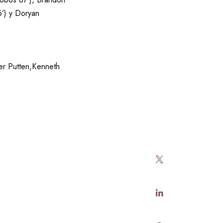
’) y Doryan
er Putten,Kenneth