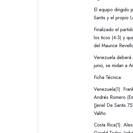
El equipo dirigido 
Santis y el propio L
Finalizado el parti
los ticos (4-3) y q
del Maurice Revello
Venezuela deberá p
junio, se midan a A
Ficha Técnica:
Venezuela(1): Fran
Andrés Romero (Eme
(Jeriel De Santis 7
Valiño.
Costa Rica(1): Ale
Gerald Taylor, Jork