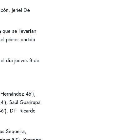
acón, Jeriel De
 que se llevarían
el primer partido
el día jueves 8 de
r Hernández 46’),
4’), Saúl Guarirapa
46’). DT: Ricardo
as Sequeira,
lobos 87’), Brandon