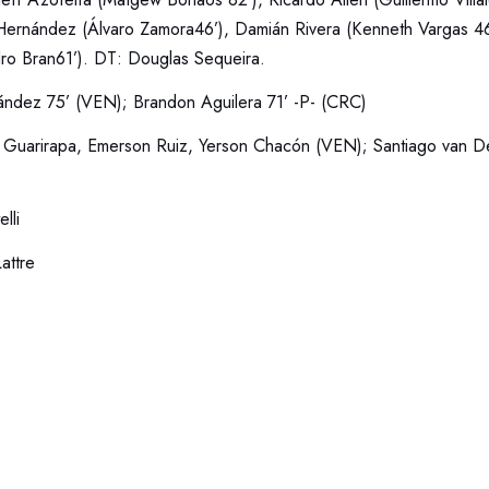
Hernández (Álvaro Zamora46’), Damián Rivera (Kenneth Vargas 46
ro Bran61’). DT: Douglas Sequeira.
ández 75’ (VEN); Brandon Aguilera 71’ -P- (CRC)
 Guarirapa, Emerson Ruiz, Yerson Chacón (VEN); Santiago van D
lli
attre