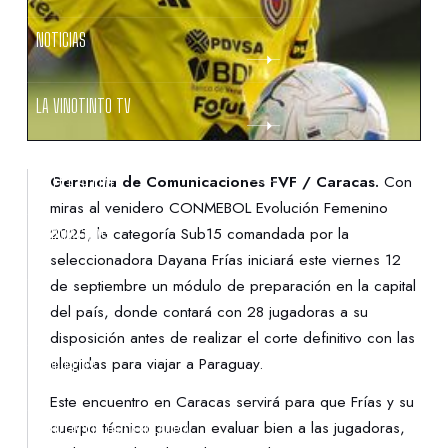
NOTICIAS
LA VINOTINTO TV
NOTIFICACIONES
Gerencia de Comunicaciones FVF / Caracas.
Con
miras al venidero CONMEBOL Evolución Femenino
2025, la categoría Sub15 comandada por la
NORMATIVAS
seleccionadora Dayana Frías iniciará este viernes 12
de septiembre un módulo de preparación en la capital
CONTACTO
del país, donde contará con 28 jugadoras a su
disposición antes de realizar el corte definitivo con las
elegidas para viajar a Paraguay.
DENUNCIAS
Este encuentro en Caracas servirá para que Frías y su
cuerpo técnico puedan evaluar bien a las jugadoras,
PROTECCIÓN DE LA INFANCIA