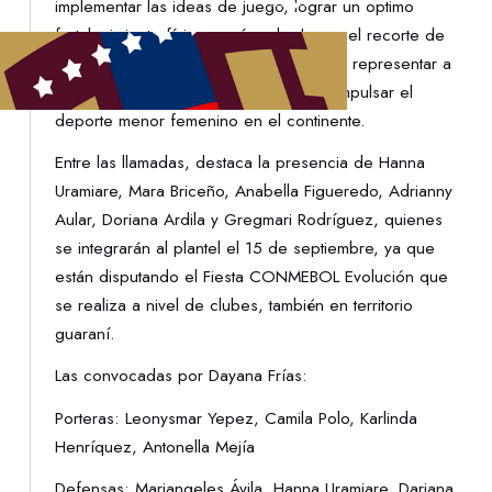
implementar las ideas de juego, lograr un optimo
fortalecimiento físico y así poder hacer el recorte de
quienes serán las elegidas para viajar y representar a
Venezuela en este torneo que busca impulsar el
deporte menor femenino en el continente.
Entre las llamadas, destaca la presencia de Hanna
Uramiare, Mara Briceño, Anabella Figueredo, Adrianny
Aular, Doriana Ardila y Gregmari Rodríguez, quienes
se integrarán al plantel el 15 de septiembre, ya que
están disputando el Fiesta CONMEBOL Evolución que
se realiza a nivel de clubes, también en territorio
guaraní.
Las convocadas por Dayana Frías:
Porteras: Leonysmar Yepez, Camila Polo, Karlinda
Henríquez, Antonella Mejía
Defensas: Mariangeles Ávila, Hanna Uramiare, Dariana