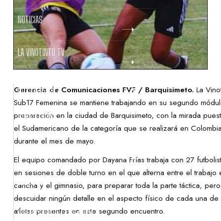
NOTICIAS
LA VINOTINTO TV
NOTIFICACIONES
Gerencia de Comunicaciones FVF / Barquisimeto.
La Vinot
Sub17 Femenina se mantiene trabajando en su segundo módu
preparación en la ciudad de Barquisimeto, con la mirada pues
NORMATIVAS
el Sudamericano de la categoría que se realizará en Colombi
durante el mes de mayo.
CONTACTO
El equipo comandado por Dayana Frías trabaja con 27 futbolis
en sesiones de doble turno en el que alterna entre el trabajo 
DENUNCIAS
cancha y el gimnasio, para preparar toda la parte táctica, pero
descuidar ningún detalle en el aspecto físico de cada una de 
atletas presentes en este segundo encuentro.
PROTECCIÓN DE LA INFANCIA