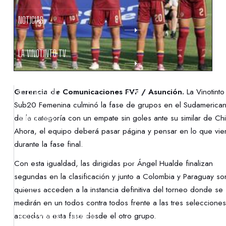
NOTICIAS
LA VINOTINTO TV
NOTIFICACIONES
Gerencia de Comunicaciones FVF / Asunción.
La Vinotinto
Sub20 Femenina culminó la fase de grupos en el Sudamerica
de la categoría con un empate sin goles ante su similar de Chi
NORMATIVAS
Ahora, el equipo deberá pasar página y pensar en lo que vie
durante la fase final.
CONTACTO
Con esta igualdad, las dirigidas por Ángel Hualde finalizan
segundas en la clasificación y junto a Colombia y Paraguay so
DENUNCIAS
quienes acceden a la instancia definitiva del torneo donde se
medirán en un todos contra todos frente a las tres seleccione
accedan a esta fase desde el otro grupo.
PROTECCIÓN DE LA INFANCIA