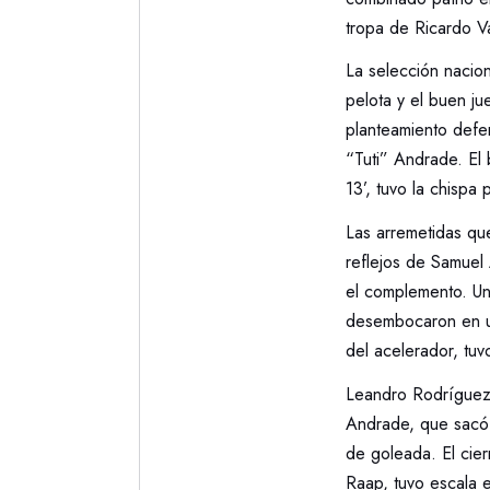
tropa de Ricardo Va
La selección nacio
pelota y el buen j
planteamiento defe
“Tuti” Andrade. El
13’, tuvo la chispa 
Las arremetidas que
reflejos de Samuel 
el complemento. Un
desembocaron en un 
del acelerador, tu
Leandro Rodríguez 
Andrade, que sacó u
de goleada. El cie
Raap, tuvo escala 