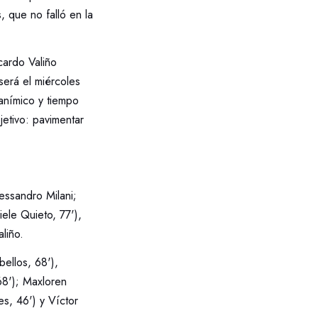
, que no falló en la
cardo Valiño
será el miércoles
anímico y tiempo
jetivo: pavimentar
essandro Milani;
le Quieto, 77'),
liño.
bellos, 68'),
68'); Maxloren
s, 46') y Víctor