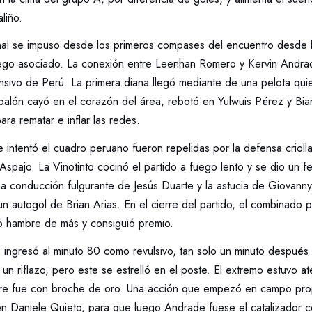
liño.
nal se impuso desde los primeros compases del encuentro desde l
uego asociado. La conexión entre Leenhan Romero y Kervin Andr
nsivo de Perú. La primera diana llegó mediante de una pelota qui
 balón cayó en el corazón del área, rebotó en Yulwuis Pérez y Bia
para rematar e inflar las redes.
 intentó el cuadro peruano fueron repelidas por la defensa crioll
Aspajo. La Vinotinto cocinó el partido a fuego lento y se dio un fes
a conducción fulgurante de Jesús Duarte y la astucia de Giovann
autogol de Brian Arias. En el cierre del partido, el combinado pa
vo hambre de más y consiguió premio.
ingresó al minuto 80 como revulsivo, tan solo un minuto despué
n riflazo, pero este se estrelló en el poste. El extremo estuvo at
rre fue con broche de oro. Una acción que empezó en campo pro
en Daniele Quieto, para que luego Andrade fuese el catalizador co