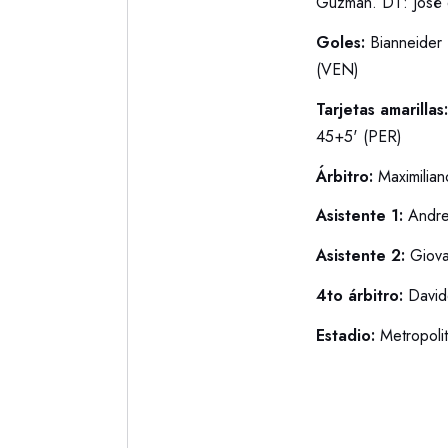
Guzmán. DT: José d
Goles:
Bianneider 
(VEN)
Tarjetas amarillas
45+5' (PER)
Árbitro:
Maximilian
Asistente 1:
Andre
Asistente 2:
Giovan
4to árbitro:
Davide
Estadio:
Metropoli