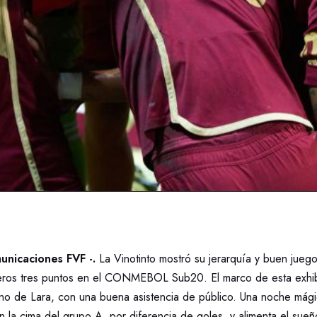
nicaciones FVF -.
La Vinotinto mostró su jerarquía y buen jueg
eros tres puntos en el CONMEBOL Sub20. El marco de esta exhibi
ano de Lara, con una buena asistencia de público. Una noche mági
 la cima del grupo A, por diferencia de goles, y alimenta el sueñ