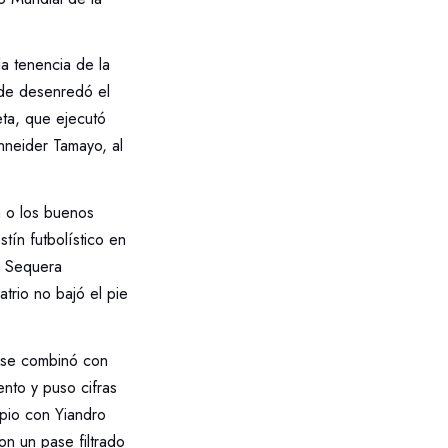
a tenencia de la
ade desenredó el
eta, que ejecutó
nneider Tamayo, al
a o los buenos
tín futbolístico en
y Sequera
trio no bajó el pie
s se combinó con
ento y puso cifras
pio con Yiandro
n un pase filtrado