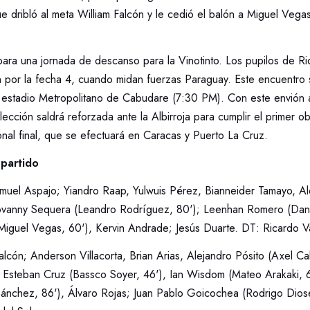
 dribló al meta William Falcón y le cedió el balón a Miguel Vegas
para una jornada de descanso para la Vinotinto. Los pupilos de Ri
n por la fecha 4, cuando midan fuerzas Paraguay. Este encuentro 
 estadio Metropolitano de Cabudare (7:30 PM). Con este envión 
lección saldrá reforzada ante la Albirroja para cumplir el primer ob
nal final, que se efectuará en Caracas y Puerto La Cruz.
 partido
uel Aspajo; Yiandro Raap, Yulwuis Pérez, Bianneider Tamayo, Al
ovanny Sequera (Leandro Rodríguez, 80'); Leenhan Romero (Danie
(Miguel Vegas, 60'), Kervin Andrade; Jesús Duarte. DT: Ricardo Va
alcón; Anderson Villacorta, Brian Arias, Alejandro Pósito (Axel Ca
 Esteban Cruz (Bassco Soyer, 46'), Ian Wisdom (Mateo Arakaki, 
Sánchez, 86'), Álvaro Rojas; Juan Pablo Goicochea (Rodrigo Diose