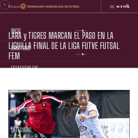
MENÚ
INICIO
LARA y TIGRES MARCAN EL PASO EN LA
LIGUILLA FINAL DE LA LIGA FUTVE FUTSAL
DIRECTORIO
FEM
ESTATUTOS FVF
GESTIÓN FVF
INSTITUCIONAL
CATEGORÍAS