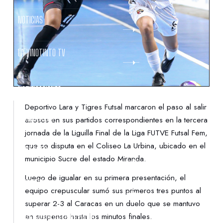
NOTICIAS
LA VINOTINTO TV
NOTIFICACIONES
Deportivo Lara y Tigres Futsal marcaron el paso al salir
NORMATIVAS
airosos en sus partidos correspondientes en la tercera
jornada de la Liguilla Final de la Liga FUTVE Futsal Fem,
que se disputa en el Coliseo La Urbina, ubicado en el
CONTACTO
municipio Sucre del estado Miranda.
Luego de igualar en su primera presentación, el
DENUNCIAS
equipo crepuscular sumó sus primeros tres puntos al
superar 2-3 al Caracas en un duelo que se mantuvo
PROTECCIÓN DE LA INFANCIA
en suspenso hasta los minutos finales.