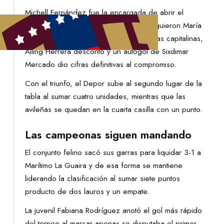
Michell Fernández fue la encargada de abrir el
marcador al 13’ para las larenses, le siguieron María
Pino al 14’ y Dayana Rivera al 24´. Por las capitalinas,
Ailing Herrera descontó y un autogol de Sixdimar
Mercado dio cifras definitivas al compromiso.
Con el triunfo, el Depor sube al segundo lugar de la
tabla al sumar cuatro unidades, mientras que las
avileñas se quedan en la cuarta casilla con un punto.
Las campeonas siguen mandando
El conjunto felino sacó sus garras para liquidar 3-1 a
Marítimo La Guaira y de esa forma se mantiene
liderando la clasificación al sumar siete puntos
producto de dos lauros y un empate.
La juvenil Fabiana Rodríguez anotó el gol más rápido
del torneo al marcar apenas se disputaba el primer