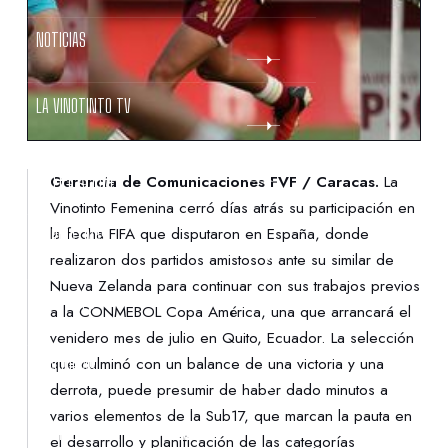
NOTICIAS
LA VINOTINTO TV
NOTIFICACIONES
Gerencia de Comunicaciones FVF / Caracas.
La
Vinotinto Femenina cerró días atrás su participación en
la fecha FIFA que disputaron en España, donde
NORMATIVAS
realizaron dos partidos amistosos ante su similar de
Nueva Zelanda para continuar con sus trabajos previos
CONTACTO
a la CONMEBOL Copa América, una que arrancará el
venidero mes de julio en Quito, Ecuador. La selección
que culminó con un balance de una victoria y una
DENUNCIAS
derrota, puede presumir de haber dado minutos a
varios elementos de la Sub17, que marcan la pauta en
PROTECCIÓN DE LA INFANCIA
el desarrollo y planificación de las categorías