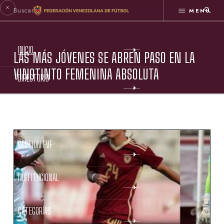
MENÚ
INICIO
LAS MÁS JÓVENES SE ABREN PASO EN LA
VINOTINTO FEMENINA ABSOLUTA
DIRECTORIO
ESTATUTOS FVF
GESTIÓN FVF
INSTITUCIONAL
CATEGORÍAS