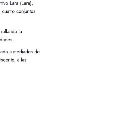
ivo Lara (Lara),
 cuatro conjuntos
rollando la
idades.
etada a mediados de
escente, a las