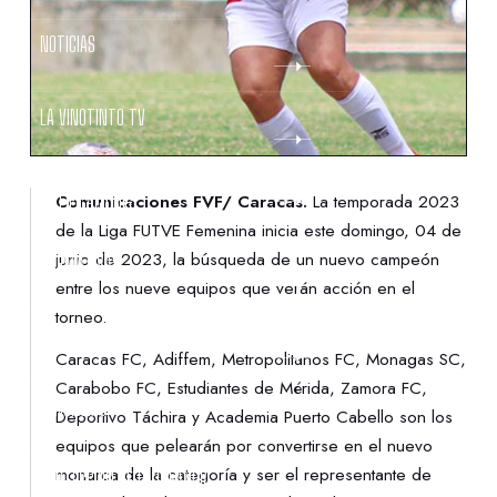
NOTICIAS
LA VINOTINTO TV
NOTIFICACIONES
Comunicaciones FVF/ Caracas.
La temporada 2023
de la Liga FUTVE Femenina inicia este domingo, 04 de
junio de 2023, la búsqueda de un nuevo campeón
NORMATIVAS
entre los nueve equipos que verán acción en el
torneo.
CONTACTO
Caracas FC, Adiffem, Metropolitanos FC, Monagas SC,
Carabobo FC, Estudiantes de Mérida, Zamora FC,
DENUNCIAS
Deportivo Táchira y Academia Puerto Cabello son los
equipos que pelearán por convertirse en el nuevo
monarca de la categoría y ser el representante de
PROTECCIÓN DE LA INFANCIA