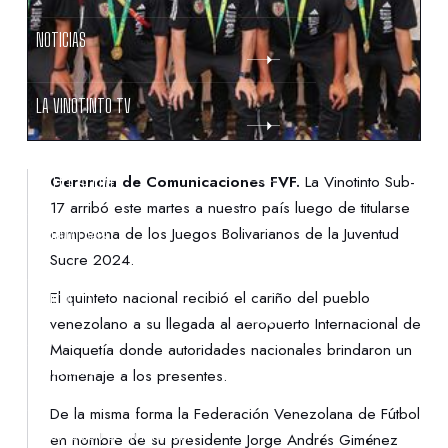
NOTICIAS
LA VINOTINTO TV
NOTIFICACIONES
Gerencia de Comunicaciones FVF.
La Vinotinto Sub-
17 arribó este martes a nuestro país luego de titularse
campeona de los Juegos Bolivarianos de la Juventud
NORMATIVAS
Sucre 2024.
El quinteto nacional recibió el cariño del pueblo
CONTACTO
venezolano a su llegada al aeropuerto Internacional de
Maiquetía donde autoridades nacionales brindaron un
DENUNCIAS
homenaje a los presentes.
De la misma forma la Federación Venezolana de Fútbol
PROTECCIÓN DE LA INFANCIA
en nombre de su presidente Jorge Andrés Giménez