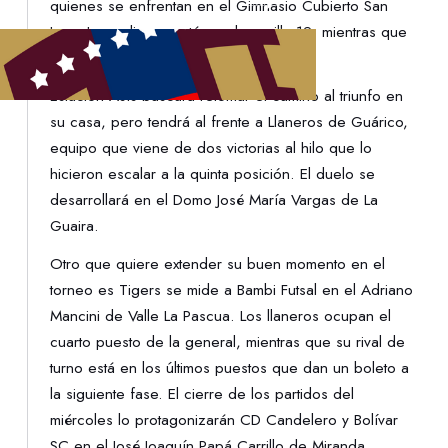
quienes se enfrentan en el Gimnasio Cubierto San
Juan. Los zulianos están en la casilla 12, mientras que
los orientales son décimos.
Estación Asís buscará retomar el camino al triunfo en
su casa, pero tendrá al frente a Llaneros de Guárico,
equipo que viene de dos victorias al hilo que lo
hicieron escalar a la quinta posición. El duelo se
desarrollará en el Domo José María Vargas de La
Guaira.
Otro que quiere extender su buen momento en el
torneo es Tigers se mide a Bambi Futsal en el Adriano
Mancini de Valle La Pascua. Los llaneros ocupan el
cuarto puesto de la general, mientras que su rival de
turno está en los últimos puestos que dan un boleto a
la siguiente fase. El cierre de los partidos del
miércoles lo protagonizarán CD Candelero y Bolívar
SC en el José Joaquín Papá Carrillo de Miranda