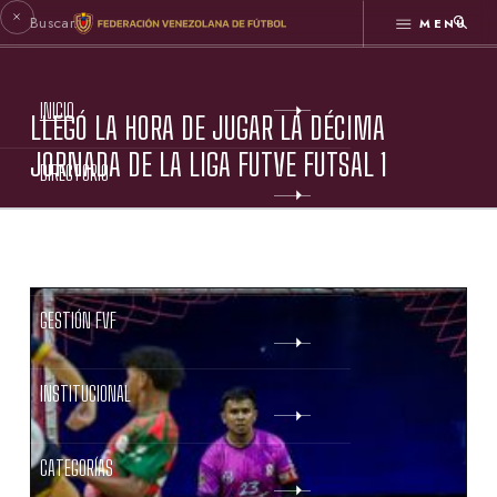
MENÚ
INICIO
LLEGÓ LA HORA DE JUGAR LA DÉCIMA
JORNADA DE LA LIGA FUTVE FUTSAL 1
DIRECTORIO
ESTATUTOS FVF
GESTIÓN FVF
INSTITUCIONAL
CATEGORÍAS