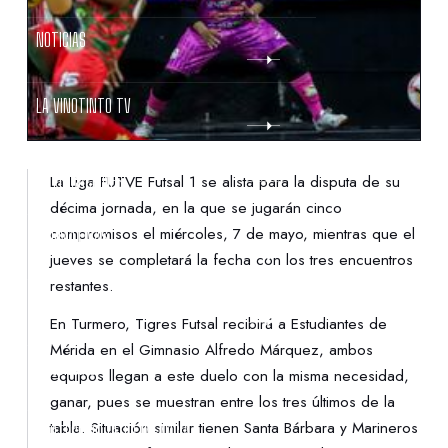
NOTICIAS
LA VINOTINTO TV
NOTIFICACIONES
La Liga FUTVE Futsal 1 se alista para la disputa de su
décima jornada, en la que se jugarán cinco
compromisos el miércoles, 7 de mayo, mientras que el
NORMATIVAS
jueves se completará la fecha con los tres encuentros
restantes.
CONTACTO
En Turmero, Tigres Futsal recibirá a Estudiantes de
Mérida en el Gimnasio Alfredo Márquez, ambos
DENUNCIAS
equipos llegan a este duelo con la misma necesidad,
ganar, pues se muestran entre los tres últimos de la
tabla. Situación similar tienen Santa Bárbara y Marineros
PROTECCIÓN DE LA INFANCIA