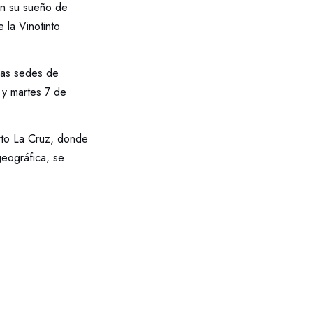
en su sueño de
 la Vinotinto
 las sedes de
6 y martes 7 de
erto La Cruz, donde
eográfica, se
.